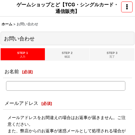
ゲームショップとど【TCG・シングルカード・
通信販売】
ホーム
>
お問い合わせ
お問い合わせ
STEP 1
STEP 2
STEP 3
入力
確認
完了
お名前
[
必須
]
メールアドレス
[
必須
]
メールアドレスをお間違えの場合はお返事が届きません。ご注
意ください。
また、弊店からのお返事が迷惑メールとして処理される場合が