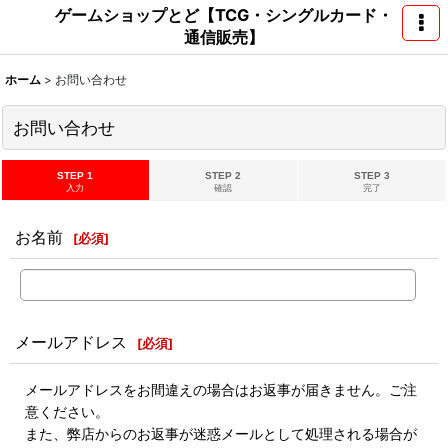
ゲームショップとど【TCG・シングルカード・
通信販売】
ホーム
>
お問い合わせ
お問い合わせ
STEP 1
STEP 2
STEP 3
入力
確認
完了
お名前
[
必須
]
メールアドレス
[
必須
]
メールアドレスをお間違えの場合はお返事が届きません。ご注
意ください。
また、弊店からのお返事が迷惑メールとして処理される場合が