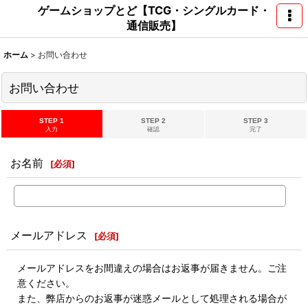
ゲームショップとど【TCG・シングルカード・
通信販売】
ホーム
>
お問い合わせ
お問い合わせ
STEP 1
STEP 2
STEP 3
入力
確認
完了
お名前
[
必須
]
メールアドレス
[
必須
]
メールアドレスをお間違えの場合はお返事が届きません。ご注
意ください。
また、弊店からのお返事が迷惑メールとして処理される場合が