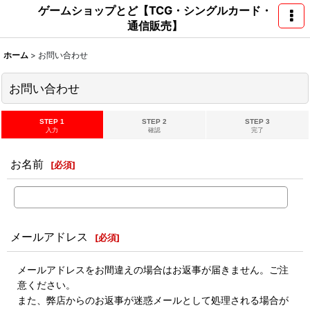
ゲームショップとど【TCG・シングルカード・
通信販売】
ホーム
>
お問い合わせ
お問い合わせ
STEP 1
STEP 2
STEP 3
入力
確認
完了
お名前
[
必須
]
メールアドレス
[
必須
]
メールアドレスをお間違えの場合はお返事が届きません。ご注
意ください。
また、弊店からのお返事が迷惑メールとして処理される場合が