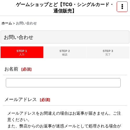
ゲームショップとど【TCG・シングルカード・
通信販売】
ホーム
>
お問い合わせ
お問い合わせ
STEP 1
STEP 2
STEP 3
入力
確認
完了
お名前
[
必須
]
メールアドレス
[
必須
]
メールアドレスをお間違えの場合はお返事が届きません。ご注
意ください。
また、弊店からのお返事が迷惑メールとして処理される場合が